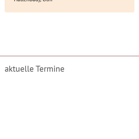
aktuelle Termine
TanzMeditation in Ulm mit Tanz und Tönen
jeweils Donnerstag
Beginn: 10.09.2026
alle zwei Wochen
Angebote in Göttingen mit Tanz und Tönen 2026
jeweils Samstag
Beginn: 12.09.2026