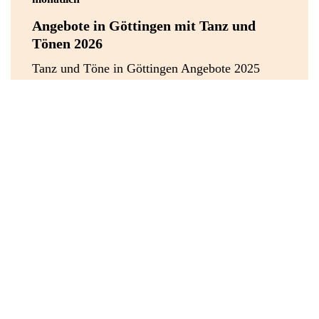
Angebote in Göttingen mit Tanz und
Tönen 2026
Tanz und Töne in Göttingen Angebote 2025
im ÖPNV-Bereich
07.11.2026 - 07.03.2027
Community Dance trifft Literatur:
Tanzprojekt „Miteinander wachsen –
Geflochtenes Süßgras“
Inspirationen, die eigene Berührtheit, durch
ausgewählte Textpassagen aus dem Buch
„Geflochtenes Süßgras“ (von Robin Wall