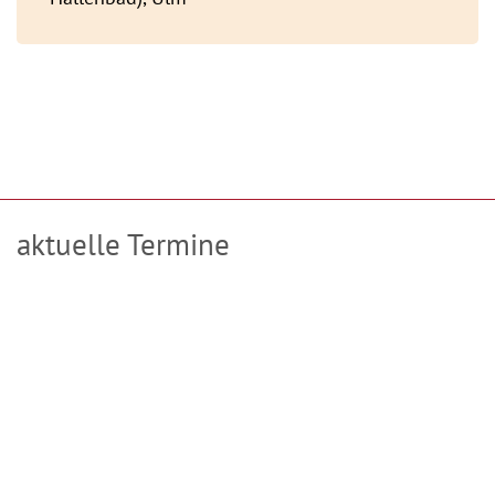
aktuelle Termine
TanzMeditation in Ulm mit Tanz und Tönen
jeweils Donnerstag
Beginn: 10.09.2026
alle zwei Wochen
Angebote in Göttingen mit Tanz und Tönen 2026
jeweils Samstag
Beginn: 12.09.2026