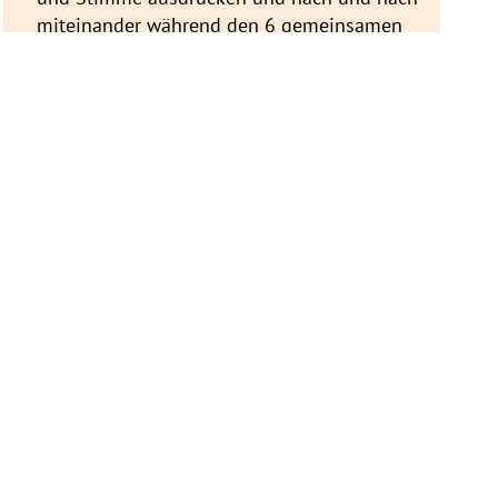
miteinander während den 6 gemeinsamen
Wochenenden zu Choreographien
verdichten – und zum Abschluß dieser
besonderen Zeit auch anderen (in kleinem
Rahmen) präsentieren.
VH Tanzstudio (neben dem Weststadt-
Hallenbad), Ulm
Kontakt