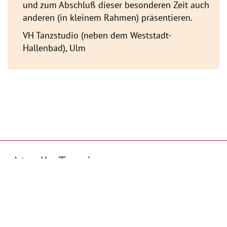
und zum Abschluß dieser besonderen Zeit auch
anderen (in kleinem Rahmen) präsentieren.
VH Tanzstudio (neben dem Weststadt-
Hallenbad), Ulm
aktuelle Termine
TanzMeditation in Ulm mit Tanz und Tönen
jeweils Donnerstag
Beginn: 10.09.2026
alle zwei Wochen