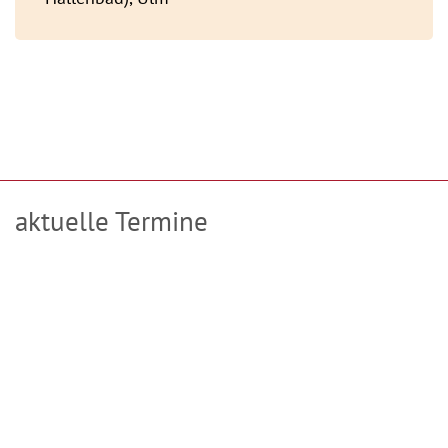
aktuelle Termine
TanzMeditation in Ulm mit Tanz und Tönen
jeweils Donnerstag
Beginn: 10.09.2026
alle zwei Wochen
Angebote in Göttingen mit Tanz und Tönen 2026
jeweils Samstag
Beginn: 12.09.2026