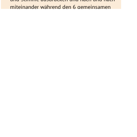
miteinander während den 6 gemeinsamen
Wochenenden zu Choreographien
verdichten – und zum Abschluß dieser
besonderen Zeit auch anderen (in kleinem
Rahmen) präsentieren.
VH Tanzstudio (neben dem Weststadt-
Hallenbad), Ulm
Kontakt