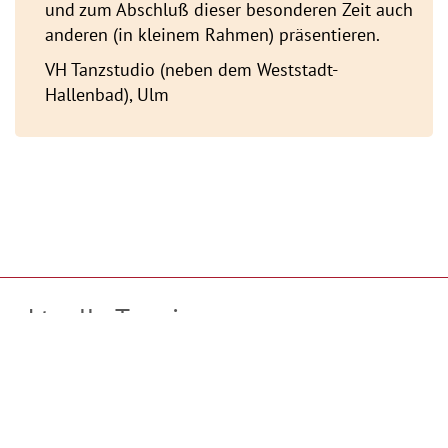
und zum Abschluß dieser besonderen Zeit auch
anderen (in kleinem Rahmen) präsentieren.
VH Tanzstudio (neben dem Weststadt-
Hallenbad), Ulm
aktuelle Termine
TanzMeditation in Ulm mit Tanz und Tönen
jeweils Donnerstag
Beginn: 10.09.2026
alle zwei Wochen